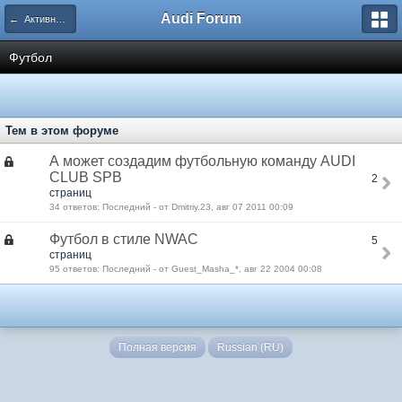
Audi Forum
← Активный отдых
Футбол
Тем в этом форуме
А может создадим футбольную команду AUDI
CLUB SPB
2
страниц
34 ответов: Последний - от Dmitriy.23, авг 07 2011 00:09
Футбол в стиле NWAC
5
страниц
95 ответов: Последний - от Guest_Masha_*, авг 22 2004 00:08
Полная версия
Russian (RU)