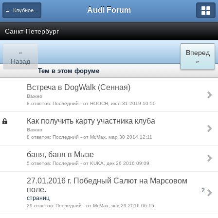
Audi Forum
← Клубное общение
Санкт-Петербург
«
Вперед
Назад
»
Тем в этом форуме
Встреча в DogWalk (Сенная)
Важно
8 ответов: Последний - от HOOCH, июл 31 2019 10:50
Как получить карту участника клуба
Важно
8 ответов: Последний - от Mr.Max, мар 30 2014 12:11
баня, баня в Мызе
5 ответов: Последний - от KUKA, дек 26 2016 09:09
27.01.2016 г. Победный Салют на Марсовом
поле.
2
страниц
29 ответов: Последний - от Mr.Max, янв 29 2016 06:15