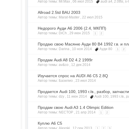
Автор темы: Mr.Max ,
06 июл 2015
audi a4
,
2.0tfsi
,
s-
Allroad 2.5td BAU 2003
Автор темы: Marat-Master ,
22 июл 2015
Недорого Ауди А6 2006 (2.4, МКПП)
Автор темы: DiCh ,
29 июн 2015
1
2
Продаю свою Масяню Ауди 80 В4 1992 г.в. и пла
Автор темы: Darina ,
10 ноя 2014
Ауди 80
1
2
Продам Audi A8 D2 4.2 1999г
Автор темы: av&co ,
12 дек 2014
Изучается спрос на AUDI А6 С5 2.8Q
Автор темы: Базилио ,
23 июл 2014
Продается Audi 100, 1993 г./в., разбор, запчаст
Автор темы: dzy ,
11 июн 2014
Audi 100
,
1993 г./в.
,
р
Продам свою Audi A3 1.4 Olimpic Edition
Автор темы: NECTOP ,
21 апр 2014
1
2
Куплю А6 С5
Автор темы: Alexski ,
12 сен 2013
1
2
3