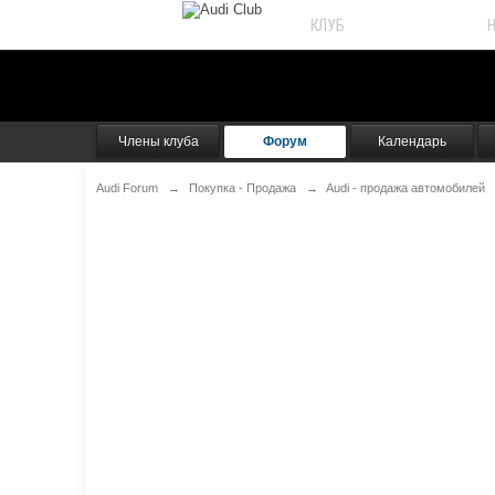
КЛУБ
AUDI FORUM
Члены клуба
Форум
Календарь
Audi Forum
→
Покупка - Продажа
→
Audi - продажа автомобилей