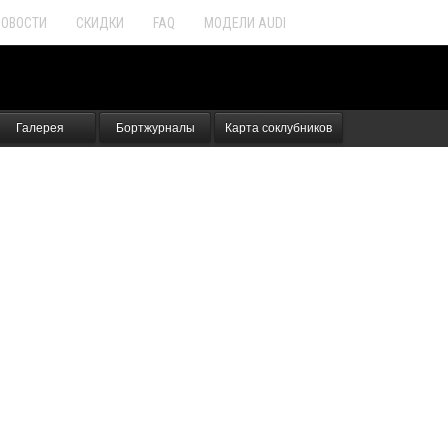
НОВОСТИ
СКИДКИ
FAQ
МОДЕЛИ AUDI
Галерея
Бортжурналы
Карта соклубников