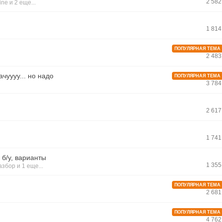
2 58
line
и 2 еще...
1 81
ПОПУЛЯРНАЯ ТЕМА
2 48
чуууу... но надо
ПОПУЛЯРНАЯ ТЕМА
3 78
2 61
1 74
и б/у, варианты
1 35
азбор
и 1 еще...
ПОПУЛЯРНАЯ ТЕМА
2 68
ПОПУЛЯРНАЯ ТЕМА
4 76