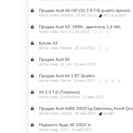
Продаю Audi A6 (4F,C6) 2.8 FSI quattro tiptronic
Автор темы: mvladm ,
03 окт 2013
A6 2.8 quattro
Продам Audi A3, 1998г., двигатель 1,6 AKL
Автор темы: eee ,
21 окт 2013
1
2
3
Куплю А3
Автор темы: Alexski ,
26 сен 2012
1
2
Продам Audi 80
Автор темы: af_103 ,
25 июл 2013
Продам Audi A4 1.8T Quattro
Автор темы: Митек ,
16 июн 2013
1
2
3
4
А4 2.0 Tdi (Тигренок)
Автор темы: Erohindenis ,
12 май 2013
Продам Audi A4B6 2002Год Европеец Avant Qua
Автор темы: SerZhz ,
28 май 2013
quattro
Недорого Ауди А6 2001Г.в.
Автор темы: DiCh ,
11 май 2013