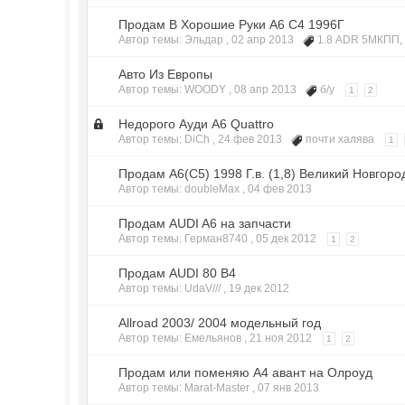
Продам В Хорошие Руки А6 С4 1996Г
Автор темы: Эльдар ,
02 апр 2013
1.8 ADR 5МКПП
Авто Из Европы
Автор темы: WOODY ,
08 апр 2013
б/у
1
2
Недорого Ауди А6 Quattro
Автор темы: DiCh ,
24 фев 2013
почти халява
1
Продам А6(С5) 1998 Г.в. (1,8) Великий Новгоро
Автор темы: doubleMax ,
04 фев 2013
Продам AUDI A6 на запчасти
Автор темы: Герман8740 ,
05 дек 2012
1
2
Продам AUDI 80 B4
Автор темы: UdaV/// ,
19 дек 2012
Allroad 2003/ 2004 модельный год
Автор темы: Емельянов ,
21 ноя 2012
1
2
Продам или поменяю А4 авант на Олроуд
Автор темы: Marat-Master ,
07 янв 2013