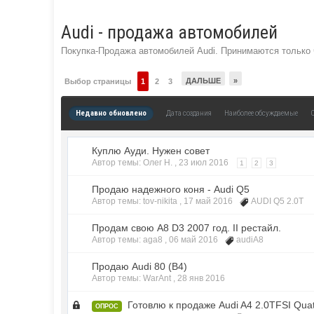
Audi - продажа автомобилей
Покупка-Продажа автомобилей Audi. Принимаются только 
ДАЛЬШЕ
»
Выбор страницы
1
2
3
Недавно обновлено
Дата создания
Наиболее обсуждаемые
Куплю Ауди. Нужен совет
Автор темы: Олег Н. ,
23 июл 2016
1
2
3
Продаю надежного коня - Audi Q5
Автор темы: tov-nikita ,
17 май 2016
AUDI Q5 2.0T
Продам свою А8 D3 2007 год. II рестайл.
Автор темы: aga8 ,
06 май 2016
audiA8
Продаю Audi 80 (B4)
Автор темы: WarAnt ,
28 янв 2016
Готовлю к продаже Audi A4 2.0TFSI Quatt
ОПРОС